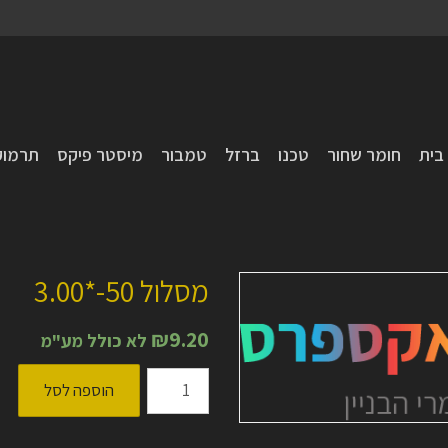
בית
חומר שחור
טכנו
ברזל
טמבור
מיסטר פיקס
תרמוק
מסלול 50-*3.00
₪
9.20
לא כולל מע"מ
כמות
הוספה לסל
של
מסלול